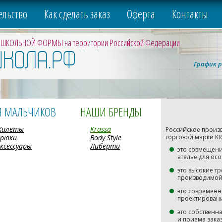
ельство
Как сделать заказ
Оферта
Контакты
 ШКОЛЬНОЙ ФОРМЫ на территории Российской Федерации
ШКОЛА.РФ
График р
Я МАЛЬЧИКОВ
НАШИ БРЕНДЫ
Жилеты
Krassa
Российское произ
Брюки
Body Style
торговой марки KR
ксессуары
Либерти
это совмещени
ателье для осо
это высокие тр
производимой
это современн
проектирован
это собственн
и приема зака