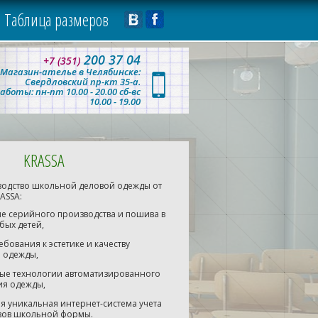
Таблица размеров
200 37 04
+7 (351)
Магазин-ателье в Челябинске:
Свердловский пр-кт 35-а.
аботы: пн-пт 10.00 - 20.00
сб-вс
10.00 - 19.00
KRASSA
водство школьной деловой одежды от
ASSA:
е серийного производства и пошива в
бых детей,
ебования к эстетике и качеству
 одежды,
ые технологии автоматизированного
ия одежды,
ая уникальная интернет-система учета
зов школьной формы.