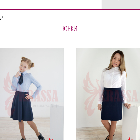
a
/
ЮБКИ